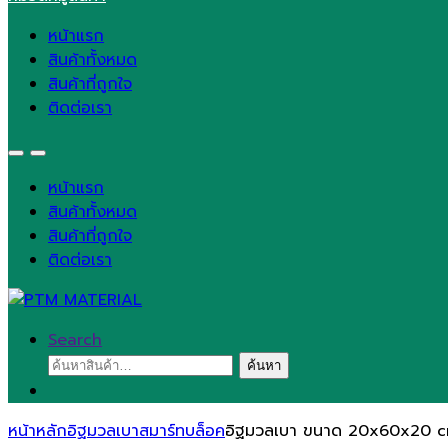
หน้าแรก
สินค้าทั้งหมด
สินค้าที่ถูกใจ
ติดต่อเรา
หน้าแรก
สินค้าทั้งหมด
สินค้าที่ถูกใจ
ติดต่อเรา
Search
ค้นหา:
ค้นหา
หน้าหลัก
อิฐมวลเบาสมาร์ทบล็อค
อิฐมวลเบา ขนาด 20x60x20 c