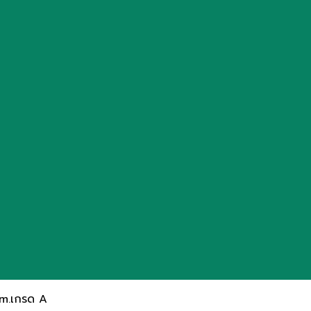
m.เกรด A