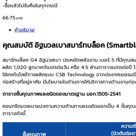
-ซื้อเเล้วไม่รับคืนในทุกกรณี
66.75
คำอธิบาย
คุณสมบัติ อิฐมวลเบาสมาร์ทบล็อค (Smartb
สมาร์ทบล็อค G4 อิฐมวลเบา ประหยัดพลังงาน เบอร์ 5 ที่มีคุณส
ผลิต 1,020 ลูกบาศก์เมตรต่อวัน หรือ 4.5 ล้านตารางเมตรต่อปี 
ใช้เทคโนโลยีการผลิตแบบ CSB Technology จากประเทศเยอรมนี เ
ก่อสร้างที่อยู่อาศัย มีนโยบายในด้านการให้บริการทางด้านงานก่
ตารางชั้นคุณภาพและชนิดของมาตรฐาน มอก.1505-2541
คอนกรีตมวลเบาแบ่งตามความต้านทานแรงอัดออกเป็น 4 ชั้นคุณ
ตารางดังนี้
ความต้
(นิวตันต่อต
ชั้นคุณภาพ