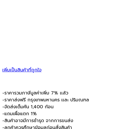
เพิ่มเป็นสินค้าที่ถูกใจ
-ราคารวมภาษีมูลค่าเพิ่ม 7% เเล้ว
-ราคาส่งฟรี กรุงเทพมหานคร เเละ ปริมณฑล
-จัดส่งเต็มคัน 1,400 ก้อน
-แถมเผื่อแตก 1%
-สินค้าอาจมีการชำรุด จากการขนส่ง
-ลูกค้าควรศึกษาข้อมูลก่อนสั่งสินค้า