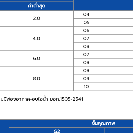
ค่าต่ำสุด
04
2.0
05
06
4.0
07
08
07
6.0
08
08
8.0
09
10
แบบมีฟองอากาศ-อบไอน้ำ มอก.1505-2541
ชั้นคุณภาพ
G2