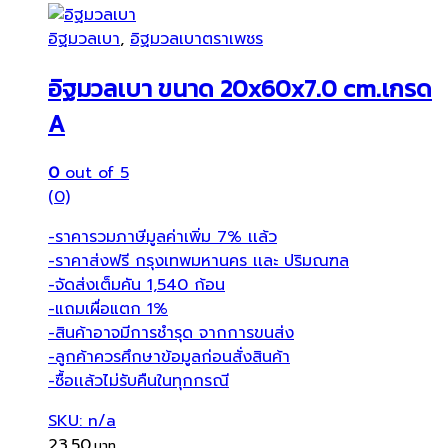
อิฐมวลเบา
,
อิฐมวลเบาตราเพชร
อิฐมวลเบา ขนาด 20x60x7.0 cm.เกรด
A
0
out of 5
(0)
-ราคารวมภาษีมูลค่าเพิ่ม 7% เเล้ว
-ราคาส่งฟรี กรุงเทพมหานคร เเละ ปริมณฑล
-จัดส่งเต็มคัน 1,540 ก้อน
-แถมเผื่อแตก 1%
-สินค้าอาจมีการชำรุด จากการขนส่ง
-ลูกค้าควรศึกษาข้อมูลก่อนสั่งสินค้า
-ซื้อเเล้วไม่รับคืนในทุกกรณี
SKU: n/a
23.50