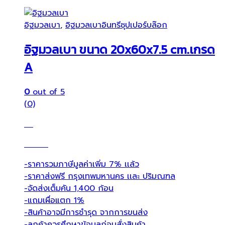
อิฐมวลเบา
,
อิฐมวลเบาอินทรีซุปเปอร์บล๊อก
อิฐมวลเบา ขนาด 20x60x7.5 cm.เกรด
A
0
out of 5
(0)
-ราคารวมภาษีมูลค่าเพิ่ม 7% เเล้ว
-ราคาส่งฟรี กรุงเทพมหานคร เเละ ปริมณฑล
-จัดส่งเต็มคัน 1,400 ก้อน
-แถมเผื่อแตก 1%
-สินค้าอาจมีการชำรุด จากการขนส่ง
-ลูกค้าควรศึกษาข้อมูลก่อนสั่งสินค้า