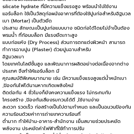
silicate hydrate ที่มีความแข็งแรงสูง พร้อมนำไปใช้งาน
แอร์บล็อก ใช้เป็นวัสดุก่อผนังอาคารที่ต้องใช้ปูนก่อสำหรับอิฐมวล
เบา (Mortar) เป็นตัวยึด
ประสาน ลักษณะเป็นปูนก่อแบบบาง ชนิดก่อได้โดยไม่จำเป็นต้อง
พรมน้ำ ที่ก้อนบล็อก มีแรงยึดเกาะสูง
แบบก่อแห้ง (Dry Process) ส่วนการตกแต่งผิวหน้า สามารถ
ทำการฉาบปูน (Plaster) ด้วยปูนฉาบสำหรับ
อิฐมวลเบา
โดยเทคโนโลยีชั้นสูง และพัฒนาการผลิตอย่างต่อเนื่องจากต่าง
ประเทศ จึงทำให้แอร์บล็อก มี
คุณสมบัติพิเศษมากมาย เช่น มีความแข็งแรงสูงแต่น้ำหนักเบา
,ป้องกันไฟได้นานหากเกิดเพลิงไหม้
ติดต่อกัน 4 ชั่วโมงก็ยังคงความแข็งแรง ไม่กระทบกับ
โครงสร้าง ,ป้องกันเสียงรบกวนได้ดี ,ใช้งานง่าย
สะดวก รวดเร็ว ก่อสร้างเป็นไปตามกำหนด และเป็นฉนวนป้องกัน
ความร้อนด้วยค่าการถ่ายเทความร้อนที่
ต่ำมาก ทำให้บ้าน-อาคาร-สำนักงาน เย็นสบายช่วยประหยัด
พลังงาน ประหยัดค่าไฟฟ้าที่ใช้ทำการปรับ