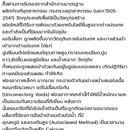
ซึ้งผ่านการรับรองจากสำนักงานมาตรฐาน
ผลิตภัณฑ์อุตสาหกรรม กระทรวงอุตสาหกรรม (มอก.1505-
2541) วัตถุประสงค์เพื่อใช้เป็นวัสดุก่อสร้าง
ชนิดใหม่ที่ได้รับการพัฒนาด้วยเทคโนโลยีชั้นสูงจากต่างประเทศ
และกำลังเป็นที่นิยมมากในปัจจุบัน
แอร์บล็อก ถูกผลิตขึ้นจากวัตถุดิบภายในประเทศ และบางส่วนนำ
เข้าจากต่างประเทศ ได้แก่
ปูนซีเมนต์ปอร์ตแลนด์คุณภาพสูง,ทรายบดละเอียด,ปูน
ขาว,ยิปซั้ม,ผงอลูมิเนียม และน้ำสะอาด วัตถุดิบ
ทั้งหมดจะถูกผสมเข้าด้วยกันอยู่ในรูปแบบของเหลว เกิดปฏิกิริยา
ทางเคมีของส่วนผสม ทำให้เกิด
ฟองอากาศเล็กๆ มากมาย กระจายตัวกันอย่างสม่ำเสมอในเนื้อ
คอนกรีตมวลเบา แต่ไม่เชื่อมต่อกัน
(Unconecting Voids) ฟองอากาศเหล่านี้ทำให้มีน้ำหนักเบาและ
เป็นฉนวนกันความร้อนที่ดีเยี่ยม หลังจาก
นั้นคอนกรีตที่ยังไม่แข็งตัวเต็มที่จะถูกตัดแบ่งตามขนาดของ
บล็อกที่ต้องการจึงนำเข้าอบด้วยไอน้ำ ที่มี
อุณหภูมิ และแรงดันสูง (Autoclaved Method) เป็นเวลานาน
บล็อกจึงเกิดเป็นผลึก Calcium