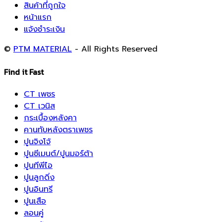
สินค้าที่ถูกใจ
หน้าแรก
แจ้งชำระเงิน
©
PTM MATERIAL
- All Rights Reserved
Find it Fast
CT เพชร
CT เวนิส
กระเบื้องหลังคา
คานทับหลังตราเพชร
ปูนจิงโจ้
ปูนซีเมนต์/ปูนมอร์ต้า
ปูนทีพีไอ
ปูนลูกดิ่ง
ปูนอินทรี
ปูนเสือ
ลอนคู่