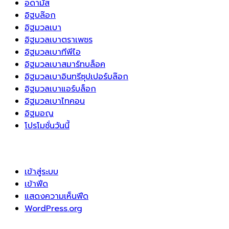
อดามัส
อิฐบล๊อก
อิฐมวลเบา
อิฐมวลเบาตราเพชร
อิฐมวลเบาทีพีไอ
อิฐมวลเบาสมาร์ทบล็อค
อิฐมวลเบาอินทรีซุปเปอร์บล๊อก
อิฐมวลเบาแอร์บล็อก
อิฐมวลเบาไทคอน
อิฐมอญ
โปรโมชั่นวันนี้
เข้าสู่ระบบ
เข้าฟีด
แสดงความเห็นฟีด
WordPress.org