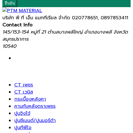
ยืนยัน
บริษัท พี ที เอ็ม แมททีเรียล จำกัด
020778651, 0897853411
Contact Info
145/153-154 หมู่ที่ 21 ตำบลบางพลีใหญ่ อำเภอบางพลี จังหวัด
สมุทรปราการ
10540
CT เพชร
CT เวนิส
กระเบื้องหลังคา
คานทับหลังตราเพชร
ปูนจิงโจ้
ปูนซีเมนต์/ปูนมอร์ต้า
ปูนทีพีไอ