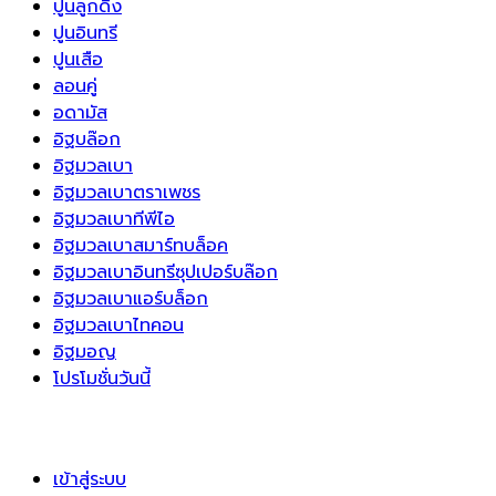
ปูนลูกดิ่ง
ปูนอินทรี
ปูนเสือ
ลอนคู่
อดามัส
อิฐบล๊อก
อิฐมวลเบา
อิฐมวลเบาตราเพชร
อิฐมวลเบาทีพีไอ
อิฐมวลเบาสมาร์ทบล็อค
อิฐมวลเบาอินทรีซุปเปอร์บล๊อก
อิฐมวลเบาแอร์บล็อก
อิฐมวลเบาไทคอน
อิฐมอญ
โปรโมชั่นวันนี้
เข้าสู่ระบบ