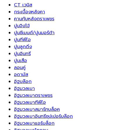
CT เวนิส
กระเบื้องหลังคา
คานทับหลังตราเพชร
ปูนจิงโจ้
ปูนซีเมนต์/ปูนมอร์ต้า
ปูนทีพีไอ
ปูนลูกดิ่ง
ปูนอินทรี
ปูนเสือ
ลอนคู่
อดามัส
อิฐบล๊อก
อิฐมวลเบา
อิฐมวลเบาตราเพชร
อิฐมวลเบาทีพีไอ
อิฐมวลเบาสมาร์ทบล็อค
อิฐมวลเบาอินทรีซุปเปอร์บล๊อก
อิฐมวลเบาแอร์บล็อก