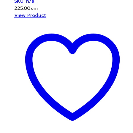
SKU: n/a
225.00
View Product