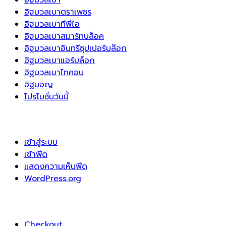
อิฐมวลเบาตราเพชร
อิฐมวลเบาทีพีไอ
อิฐมวลเบาสมาร์ทบล็อค
อิฐมวลเบาอินทรีซุปเปอร์บล๊อก
อิฐมวลเบาแอร์บล็อก
อิฐมวลเบาไทคอน
อิฐมอญ
โปรโมชั่นวันนี้
เข้าสู่ระบบ
เข้าฟีด
แสดงความเห็นฟีด
WordPress.org
Checkout