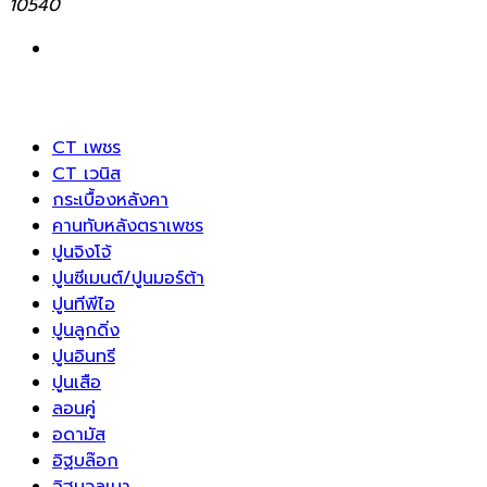
10540
CT เพชร
CT เวนิส
กระเบื้องหลังคา
คานทับหลังตราเพชร
ปูนจิงโจ้
ปูนซีเมนต์/ปูนมอร์ต้า
ปูนทีพีไอ
ปูนลูกดิ่ง
ปูนอินทรี
ปูนเสือ
ลอนคู่
อดามัส
อิฐบล๊อก
อิฐมวลเบา