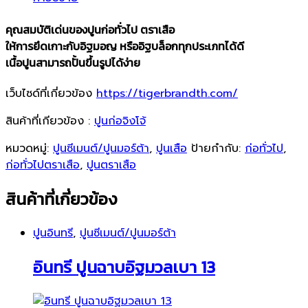
คุณสมบัติเด่นของปูนก่อทั่วไป ตราเสือ
ให้การยึดเกาะกับอิฐมอญ หรืออิฐบล็อกทุกประเภทได้ดี
เนื้อปูนสามารถปั้นขึ้นรูปได้ง่าย
เว็บไซด์ที่เกี่ยวข้อง
https://tigerbrandth.com/
สินค้าที่เกียวข้อง :
ปูนก่อจิงโจ้
หมวดหมู่:
ปูนซีเมนต์/ปูนมอร์ต้า
,
ปูนเสือ
ป้ายกำกับ:
ก่อทั่วไป
,
ก่อทั่วไปตราเสือ
,
ปูนตราเสือ
สินค้าที่เกี่ยวข้อง
ปูนอินทรี
,
ปูนซีเมนต์/ปูนมอร์ต้า
อินทรี ปูนฉาบอิฐมวลเบา 13