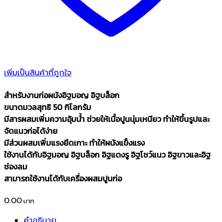
เพิ่มเป็นสินค้าที่ถูกใจ
สำหรับงานก่อผนังอิฐมอญ อิฐบล็อก
ขนาดมวลสุทธิ 50 กิโลกรัม
มีสารผสมเพิ่มความอุ้มน้ำ ช่วยให้เนื้อปูนนุ่มเหนียว ทำให้ขึ้นรูปและ
จัดแนวก่อได้ง่าย
มีส่วนผสมเพิ่มแรงยึดเกาะ ทำให้ผนังแข็งแรง
ใช้งานได้กับอิฐมอญ อิฐบล็อก อิฐแดงรู อิฐโชว์แนว อิฐขาวและอิฐ
ช่องลม
สามารถใช้งานได้กับเครื่องผสมปูนก่อ
0.00
คำอธิบาย