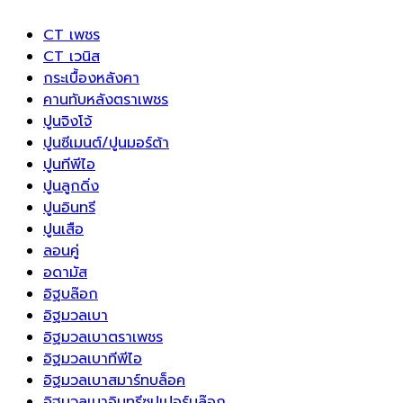
CT เพชร
CT เวนิส
กระเบื้องหลังคา
คานทับหลังตราเพชร
ปูนจิงโจ้
ปูนซีเมนต์/ปูนมอร์ต้า
ปูนทีพีไอ
ปูนลูกดิ่ง
ปูนอินทรี
ปูนเสือ
ลอนคู่
อดามัส
อิฐบล๊อก
อิฐมวลเบา
อิฐมวลเบาตราเพชร
อิฐมวลเบาทีพีไอ
อิฐมวลเบาสมาร์ทบล็อค
อิฐมวลเบาอินทรีซุปเปอร์บล๊อก