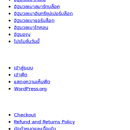
อิฐมวลเบาสมาร์ทบล็อค
อิฐมวลเบาอินทรีซุปเปอร์บล๊อก
อิฐมวลเบาแอร์บล็อก
อิฐมวลเบาไทคอน
อิฐมอญ
โปรโมชั่นวันนี้
เข้าสู่ระบบ
เข้าฟีด
แสดงความเห็นฟีด
WordPress.org
Checkout
Refund and Returns Policy
ข้อกำหนดและเงื่อนไข