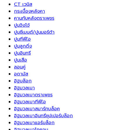
CT เวนิส
กระเบื้องหลังคา
คานทับหลังตราเพชร
ปูนจิงโจ้
ปูนซีเมนต์/ปูนมอร์ต้า
ปูนทีพีไอ
ปูนลูกดิ่ง
ปูนอินทรี
ปูนเสือ
ลอนคู่
อดามัส
อิฐบล๊อก
อิฐมวลเบา
อิฐมวลเบาตราเพชร
อิฐมวลเบาทีพีไอ
อิฐมวลเบาสมาร์ทบล็อค
อิฐมวลเบาอินทรีซุปเปอร์บล๊อก
อิฐมวลเบาแอร์บล็อก
อิฐมวลเบาไทคอน