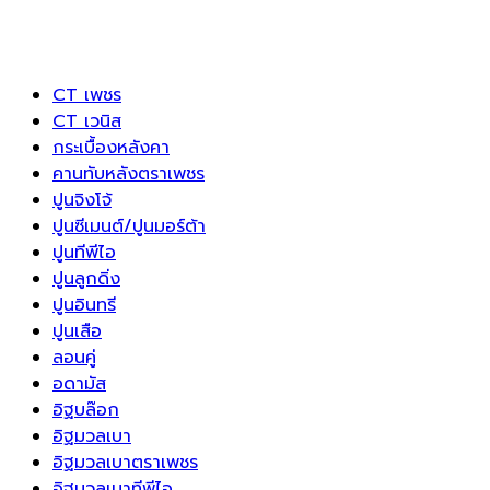
CT เพชร
CT เวนิส
กระเบื้องหลังคา
คานทับหลังตราเพชร
ปูนจิงโจ้
ปูนซีเมนต์/ปูนมอร์ต้า
ปูนทีพีไอ
ปูนลูกดิ่ง
ปูนอินทรี
ปูนเสือ
ลอนคู่
อดามัส
อิฐบล๊อก
อิฐมวลเบา
อิฐมวลเบาตราเพชร
อิฐมวลเบาทีพีไอ