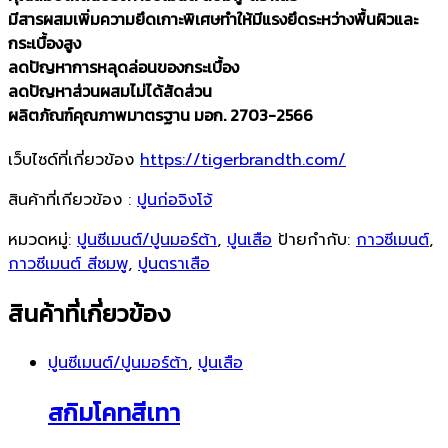
มีสารผสมเพิ่มความยึดเกาะพิเศษทำให้มีแรงยึดระหว่างพื้นผิวและ
กระเบื้องสูง
ลดปัญหาการหลุดล่อนของกระเบื้อง
ลดปัญหาส่วนผสมไม่ได้สัดส่วน
ผลิตภัณฑ์คุณภาพมาตรฐาน มอก. 2703-2566
เว็บไซด์ที่เกี่ยวข้อง
https://tigerbrandth.com/
สินค้าที่เกียวข้อง :
ปูนก่อจิงโจ้
หมวดหมู่:
ปูนซีเมนต์/ปูนมอร์ต้า
,
ปูนเสือ
ป้ายกำกับ:
กาวซีเมนต์
,
กาวซีเมนต์ สีชมพู
,
ปูนตราเสือ
สินค้าที่เกี่ยวข้อง
ปูนซีเมนต์/ปูนมอร์ต้า
,
ปูนเสือ
สกิมโคทสีเทา