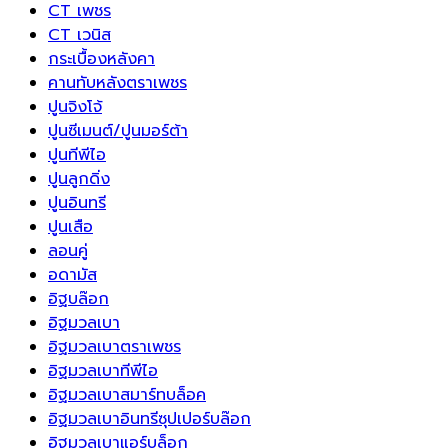
CT เพชร
CT เวนิส
กระเบื้องหลังคา
คานทับหลังตราเพชร
ปูนจิงโจ้
ปูนซีเมนต์/ปูนมอร์ต้า
ปูนทีพีไอ
ปูนลูกดิ่ง
ปูนอินทรี
ปูนเสือ
ลอนคู่
อดามัส
อิฐบล๊อก
อิฐมวลเบา
อิฐมวลเบาตราเพชร
อิฐมวลเบาทีพีไอ
อิฐมวลเบาสมาร์ทบล็อค
อิฐมวลเบาอินทรีซุปเปอร์บล๊อก
อิฐมวลเบาแอร์บล็อก