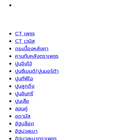
CT เพชร
CT เวนิส
กระเบื้องหลังคา
คานทับหลังตราเพชร
ปูนจิงโจ้
ปูนซีเมนต์/ปูนมอร์ต้า
ปูนทีพีไอ
ปูนลูกดิ่ง
ปูนอินทรี
ปูนเสือ
ลอนคู่
อดามัส
อิฐบล๊อก
อิฐมวลเบา
อิฐมวลเบาตราเพชร