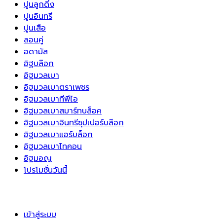
ปูนลูกดิ่ง
ปูนอินทรี
ปูนเสือ
ลอนคู่
อดามัส
อิฐบล๊อก
อิฐมวลเบา
อิฐมวลเบาตราเพชร
อิฐมวลเบาทีพีไอ
อิฐมวลเบาสมาร์ทบล็อค
อิฐมวลเบาอินทรีซุปเปอร์บล๊อก
อิฐมวลเบาแอร์บล็อก
อิฐมวลเบาไทคอน
อิฐมอญ
โปรโมชั่นวันนี้
เข้าสู่ระบบ