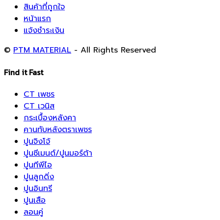
สินค้าที่ถูกใจ
หน้าแรก
แจ้งชำระเงิน
©
PTM MATERIAL
- All Rights Reserved
Find it Fast
CT เพชร
CT เวนิส
กระเบื้องหลังคา
คานทับหลังตราเพชร
ปูนจิงโจ้
ปูนซีเมนต์/ปูนมอร์ต้า
ปูนทีพีไอ
ปูนลูกดิ่ง
ปูนอินทรี
ปูนเสือ
ลอนคู่