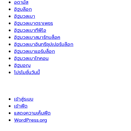
อดามัส
อิฐบล๊อก
อิฐมวลเบา
อิฐมวลเบาตราเพชร
อิฐมวลเบาทีพีไอ
อิฐมวลเบาสมาร์ทบล็อค
อิฐมวลเบาอินทรีซุปเปอร์บล๊อก
อิฐมวลเบาแอร์บล็อก
อิฐมวลเบาไทคอน
อิฐมอญ
โปรโมชั่นวันนี้
เข้าสู่ระบบ
เข้าฟีด
แสดงความเห็นฟีด
WordPress.org