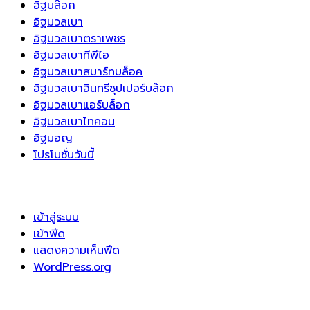
อิฐบล๊อก
อิฐมวลเบา
อิฐมวลเบาตราเพชร
อิฐมวลเบาทีพีไอ
อิฐมวลเบาสมาร์ทบล็อค
อิฐมวลเบาอินทรีซุปเปอร์บล๊อก
อิฐมวลเบาแอร์บล็อก
อิฐมวลเบาไทคอน
อิฐมอญ
โปรโมชั่นวันนี้
เข้าสู่ระบบ
เข้าฟีด
แสดงความเห็นฟีด
WordPress.org