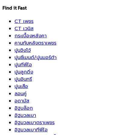
Find it Fast
CT เพชร
CT เวนิส
กระเบื้องหลังคา
คานทับหลังตราเพชร
ปูนจิงโจ้
ปูนซีเมนต์/ปูนมอร์ต้า
ปูนทีพีไอ
ปูนลูกดิ่ง
ปูนอินทรี
ปูนเสือ
ลอนคู่
อดามัส
อิฐบล๊อก
อิฐมวลเบา
อิฐมวลเบาตราเพชร
อิฐมวลเบาทีพีไอ