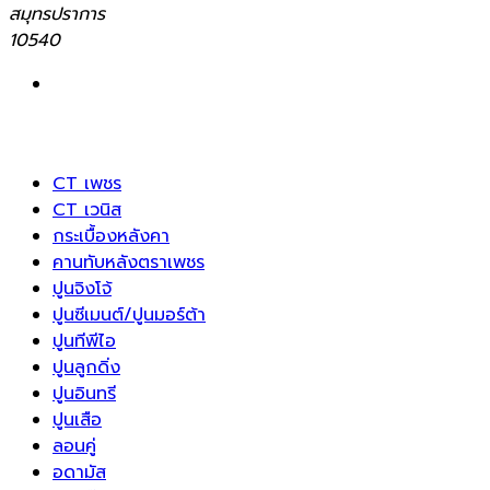
สมุทรปราการ
10540
CT เพชร
CT เวนิส
กระเบื้องหลังคา
คานทับหลังตราเพชร
ปูนจิงโจ้
ปูนซีเมนต์/ปูนมอร์ต้า
ปูนทีพีไอ
ปูนลูกดิ่ง
ปูนอินทรี
ปูนเสือ
ลอนคู่
อดามัส