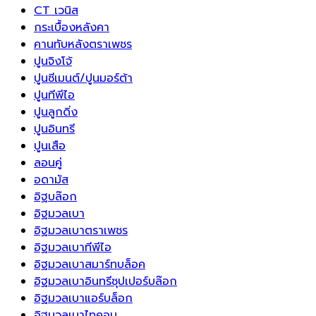
CT เวนิส
กระเบื้องหลังคา
คานทับหลังตราเพชร
ปูนจิงโจ้
ปูนซีเมนต์/ปูนมอร์ต้า
ปูนทีพีไอ
ปูนลูกดิ่ง
ปูนอินทรี
ปูนเสือ
ลอนคู่
อดามัส
อิฐบล๊อก
อิฐมวลเบา
อิฐมวลเบาตราเพชร
อิฐมวลเบาทีพีไอ
อิฐมวลเบาสมาร์ทบล็อค
อิฐมวลเบาอินทรีซุปเปอร์บล๊อก
อิฐมวลเบาแอร์บล็อก
อิฐมวลเบาไทคอน